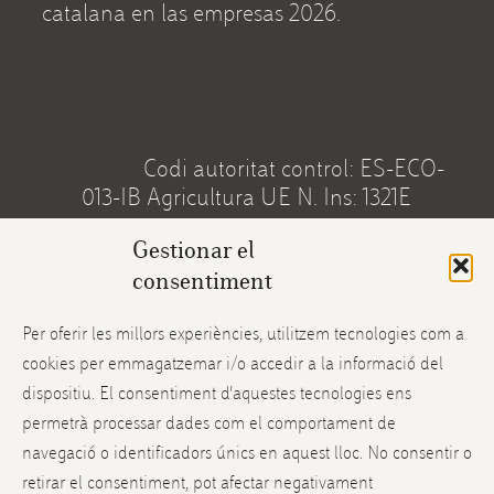
catalana en las empresas 2026.
Codi autoritat control: ES-ECO-
013-IB Agricultura UE N. Ins: 1321E
Gestionar el
Mi cuenta
consentiment
Envíos y devoluciones
Per oferir les millors experiències, utilitzem tecnologies com a
cookies per emmagatzemar i/o accedir a la informació del
Instagram
dispositiu. El consentiment d'aquestes tecnologies ens
Facebook
permetrà processar dades com el comportament de
navegació o identificadors únics en aquest lloc. No consentir o
Twitter
retirar el consentiment, pot afectar negativament