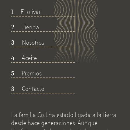
El olivar
1
Tienda
2
Nosotros
3
Aceite
4
Premios
5
Contacto
3
La familia Coll ha estado ligada a la tierra
desde hace generaciones. Aunque