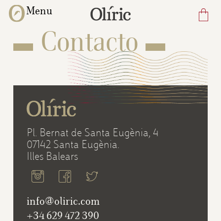
Skip
Menu
to
Contacto
main
content
Pl. Bernat de Santa Eugènia, 4
07142 Santa Eugènia.
Illes Balears
info@oliric.com
+34 629 472 390