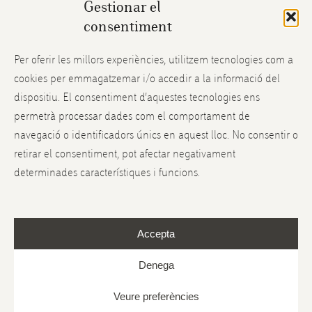
Gestionar el
Mein Account
consentiment
Versand und Rücksendungen
Per oferir les millors experiències, utilitzem tecnologies com a
cookies per emmagatzemar i/o accedir a la informació del
Instagram
dispositiu. El consentiment d'aquestes tecnologies ens
Facebook
permetrà processar dades com el comportament de
navegació o identificadors únics en aquest lloc. No consentir o
Twitter
retirar el consentiment, pot afectar negativament
determinades característiques i funcions.
Termes i condicions
Datenschutzerklärung
Accepta
Rechtlicher Hinweis
Cookie-Richtlinie
Denega
Veure preferències
–
2026