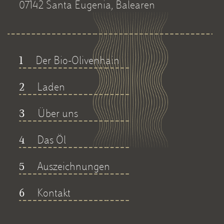
07142 Santa Eugenia, Balearen
Der Bio-Olivenhain
1
Laden
2
Über uns
3
Das Öl
4
Auszeichnungen
5
Kontakt
6