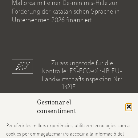
Mallorca mit einer De-minimis-Hilfe zur
Förderung der katalanischen Sprache in
Unternehmen 2026 finanziert.
Zulassungscode für die
Kontrolle: ES-ECO-013-IB EU-
Landwirtschaftsinspektion Nr.:
1321E
Gestionar el
Mein Account
consentiment
Versand und Rücksendungen
Per oferir les millors experiències, utilitzem tecnologies com a
cookies per emmagatzemar i/o accedir a la informació del
Instagram