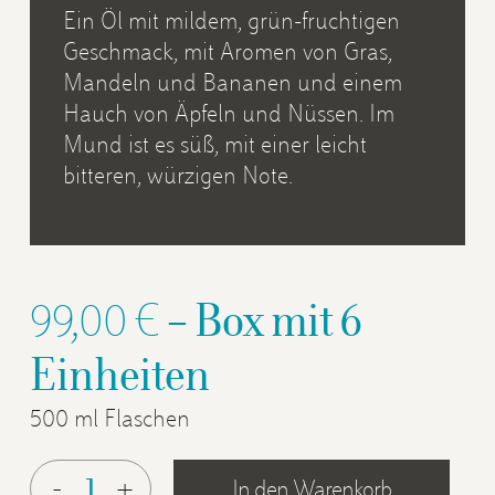
Ein Öl mit mildem, grün-fruchtigen
Geschmack, mit Aromen von Gras,
Mandeln und Bananen und einem
Hauch von Äpfeln und Nüssen. Im
Mund ist es süß, mit einer leicht
bitteren, würzigen Note.
99,00
€
– Box mit 6
Einheiten
500 ml Flaschen
In den Warenkorb