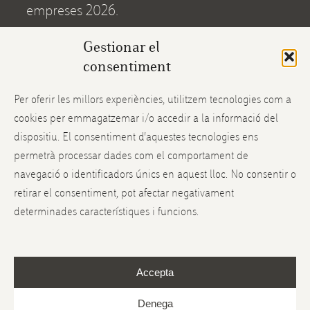
empreses 2026.
Gestionar el
consentiment
Per oferir les millors experiències, utilitzem tecnologies com a
Codi autoritat control: ES-ECO-
cookies per emmagatzemar i/o accedir a la informació del
013-IB Agricultura UE N. Ins:
dispositiu. El consentiment d'aquestes tecnologies ens
1321E
permetrà processar dades com el comportament de
navegació o identificadors únics en aquest lloc. No consentir o
El meu compte
Enviaments i devolucions
retirar el consentiment, pot afectar negativament
determinades característiques i funcions.
Instagram
Facebook
Twitter
Accepta
Termes i condicions
Politica de privacitat
Advertiment legal
Política de galetes
Denega