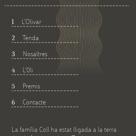
L’Olivar
1
Tenda
2
Nosaltres
3
L’0li
4
Premis
5
Contacte
6
La família Coll ha estat lligada a la terra