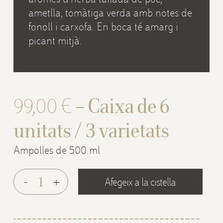
ametlla, tomàtiga verda amb notes de
fonoll i carxofa. En boca té amarg i
picant mitjà.
99,00
€
– Caixa de 6
unitats / 3 varietats
Ampolles de 500 ml
Afegeix a la cistella